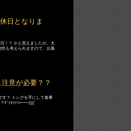
定休日となりま
日！？ かと思えましたが、大
能性も考えられますので、台風
も注意が必要？？
です？ トングを手にして食事
ｧｧｧｧ━━(|||ﾟ