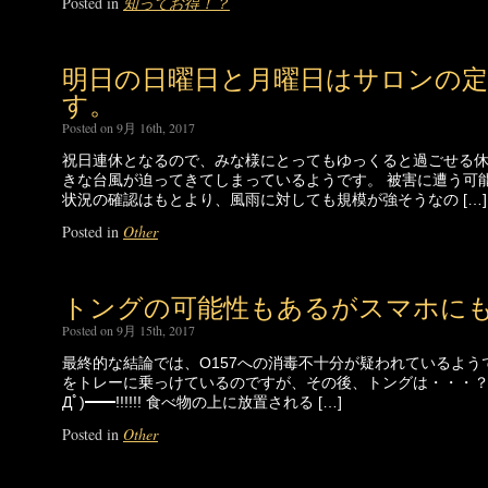
Posted in
知ってお得！？
明日の日曜日と月曜日はサロンの
す。
Posted on 9月 16th, 2017
祝日連休となるので、みな様にとってもゆっくると過ごせる休
きな台風が迫ってきてしまっているようです。 被害に遭う可
状況の確認はもとより、風雨に対しても規模が強そうなの […]
Posted in
Other
トングの可能性もあるがスマホに
Posted on 9月 15th, 2017
最終的な結論では、O157への消毒不十分が疑われているよう
をトレーに乗っけているのですが、その後、トングは・・・？？ｷﾞｬｱ
Дﾟ)━━!!!!!! 食べ物の上に放置される […]
Posted in
Other