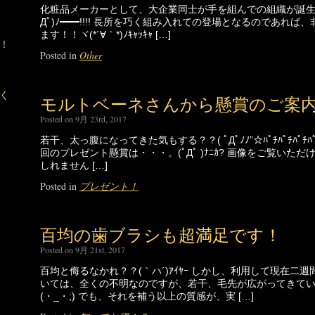
化粧品メーカーとして、大企業同士が手を組んでの組織が誕生し
Дﾟ)ﾉ━━!!!! 長所を巧く組み入れての登場となるのであれ
ます！！ヾ(*´∀｀*)ﾉｷｬｯｷｬ […]
！
Posted in
Other
く
モルトベーネさんから懸賞のご案
Posted on 9月 23rd, 2017
若干、太っ腹になってきた気もする？？( ﾟДﾟﾉﾉ”☆ﾊﾟﾁﾊﾟﾁﾊﾟ
回のプレゼント懸賞は・・・。(ﾟДﾟ )ﾅﾆｶ? 画像をご覧いた
しれません […]
Posted in
プレゼント！
百均の歯ブラシも超満足です！
Posted on 9月 21st, 2017
百均と侮るなかれ？？(｀ハ´)ｱｲﾔｰ しかし、利用して現在二
いては、全くの不明なのですが、若干、毛先が広がってきて
(・_・;) でも、それを補う以上の質感が、実 […]