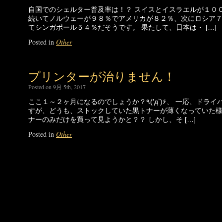
自国でのシェルター普及率は！？ スイスとイスラエルが１０
続いてノルウェーが９８％でアメリカが８２％、次にロシア
てシンガポール５４％だそうです。 果たして、日本は・ […]
Posted in
Other
プリンターが治りません！
Posted on 9月 5th, 2017
ここ１～２ヶ月になるのでしょうか？٩(′д‵)۶、 一応、ドライバーなどで調整もしていたので
すが、どうも、ストックしていた黒トナーが薄くなっていた
ナーのみだけを買って見ようかと？？ しかし、そ […]
Posted in
Other