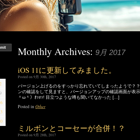
Monthly Archives:
9月 2017
iOS 11に更新してみました。
Posted on 9月 30th, 2017
2
バージョン上げるのをすっかり忘れていてしまったようで？？
ンの確認をして見ますと、バージョンアップの確認画面が表示
9
＾ω＾）ｵｯｫｯ! 目立つような噂も聞いてなかった […]
16
Posted in
Other
23
30
ミルボンとコーセーが合併！？
Posted on 9月 28th, 2017