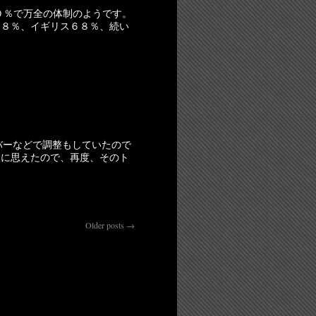
０％で万全の体制のようです。
７８％、イギリス６８％、続い
様に思えたので、再度、そのト
Older posts
→