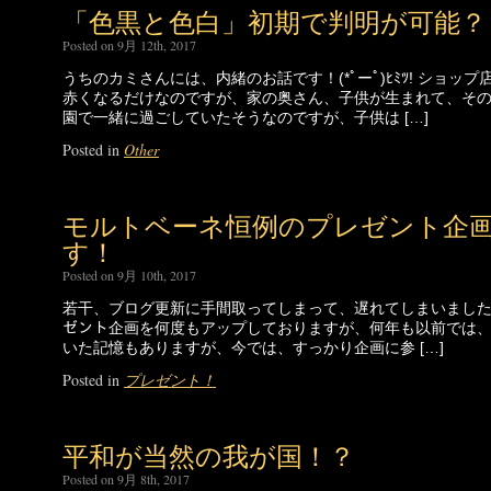
「色黒と色白」初期で判明が可能？
Posted on 9月 12th, 2017
うちのカミさんには、内緒のお話です！(*ﾟーﾟ)ﾋﾐﾂ! ショ
赤くなるだけなのですが、家の奥さん、子供が生まれて、そ
園で一緒に過ごしていたそうなのですが、子供は […]
Posted in
Other
モルトベーネ恒例のプレゼント企
す！
Posted on 9月 10th, 2017
若干、ブログ更新に手間取ってしまって、遅れてしまいました。(*
ゼント企画を何度もアップしておりますが、何年も以前では
いた記憶もありますが、今では、すっかり企画に参 […]
Posted in
プレゼント！
平和が当然の我が国！？
Posted on 9月 8th, 2017