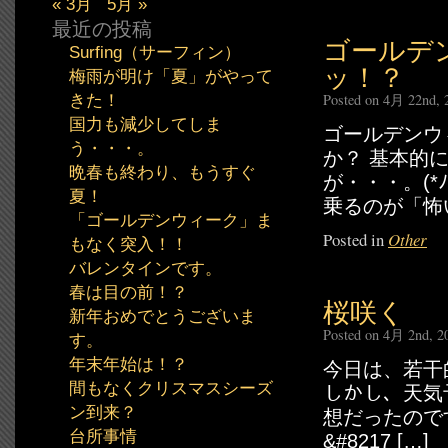
« 3月
5月 »
最近の投稿
ゴールデ
Surfing（サーフィン）
ッ！？
梅雨が明け「夏」がやって
Posted on 4月 22nd, 
きた！
国力も減少してしま
ゴールデンウ
う・・・。
か？ 基本的
晩春も終わり、もうすぐ
が・・・。(*
夏！
乗るのが「怖い
「ゴールデンウィーク」ま
Posted in
Other
もなく突入！！
バレンタインです。
春は目の前！？
桜咲く
新年おめでとうございま
Posted on 4月 2nd, 2
す。
年末年始は！？
今日は、若干的に
間もなくクリスマスシーズ
しかし、天気
ン到来？
想だったのです
台所事情
&#8217 […]