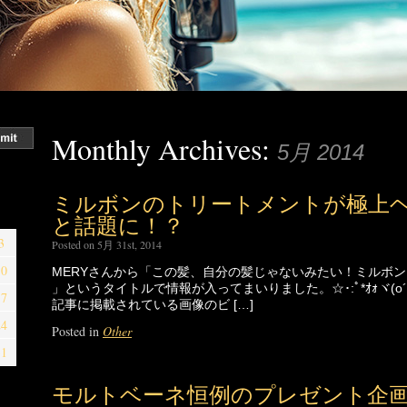
Monthly Archives:
5月 2014
ミルボンのトリートメントが極上
と話題に！？
3
Posted on 5月 31st, 2014
10
MERYさんから「この髪、自分の髪じゃないみたい！ミルボ
」というタイトルで情報が入ってまいりました。☆･:ﾟ*ｵｫヾ(o´∀｀o
17
記事に掲載されている画像のビ […]
24
Posted in
Other
31
モルトベーネ恒例のプレゼント企