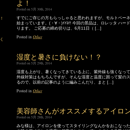
よ！
Posted on 5月 30th, 2014
すでにご存じの方もらっしゃると思われますが、モルトベー
！
始まっています。(・∀・)ｲｲﾈ!! 今回の景品は、ロレッタ ハ
ります。 ご応募の締め切りは、6月11日（ […]
Posted in
Other
く
湿度と暑さに負けない！？
Posted on 5月 29th, 2014
湿度も上がり、暑くなってきている上に、紫外線も強くなってきていま
外線対策はもちろんですが、そんな湿度と温度に因って髪の
るので、以前の記事のように編みこんだり、まと […]
Posted in
Other
美容師さんがオススメするアイロ
Posted on 5月 28th, 2014
みな様は、アイロンを使ってスタイリングなんかをおこなったりしてい