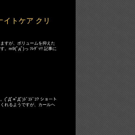
ナイトケア クリ
れますが、ボリュームを抑えた
ﾟдﾟ)っ ｿﾚﾀﾞｯ!! 記事に
≡ﾟДﾟ)ﾄﾞｺﾄﾞｺ? ショート
てくれるようですが、カールヘ