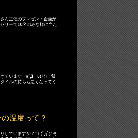
ネさん主催のプレゼント企画が
ードゼリーで10名のみな様に当た
す！ι(´Д｀υ)ｱﾂｨｰ 紫
スタイルの持ちも悪くなってく
ンの温度って？
ますか？’`ｨ (ﾟдﾟ)/ そ