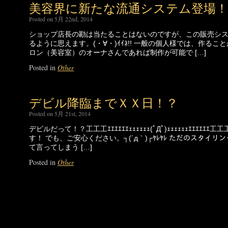
美容界に新たな流通システム登場！
Posted on 5月 22nd, 2014
ショップ店長の勘は当たることはないのですが、この販売シ
るように思えます。(・∀・)ｲｲﾈ!! 一般の個人様では、作る
ロン（美容室）のオーナさんであれば制作が可能で […]
Posted in
Other
デビル降臨までＸＸ日！？
Posted on 5月 21st, 2014
デビルだって！？工工工ｴｴｴｴｴｴｪｪｪｪｪｪ(ﾟДﾟ)ｪｪｪｪｪｪｴｴｴｴ
す！ でも、ご安心ください。┐(´д｀)┌ﾔﾚﾔﾚ ただのスタイ
て言ってしまう […]
Posted in
Other