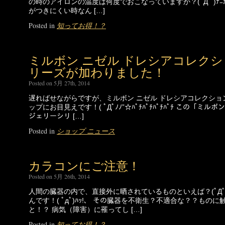
の時のアイロンの温度は何度でおこなっていますか？(ﾟДﾟ )ﾅﾆ
がつきにくい時なん […]
Posted in
知ってお得！？
ミルボン ニゼル ドレシアコレクシ
リーズが加わりました！
Posted on 5月 27th, 2014
遅ればせながらですが、ミルボン ニゼル ドレシアコレクショ
ップにお目見えです！( ﾟДﾟﾉﾉ”☆ﾊﾟﾁﾊﾟﾁﾊﾟﾁﾊﾟﾁ この「ミ
ジェリーシリ […]
Posted in
ショップ ニュース
カラコンにご注意！
Posted on 5月 26th, 2014
人間の臓器の内で、直接外に晒されているものといえば？(ﾟДﾟ )
んです！( ﾟдﾟ)ﾊｯ!、 その臓器を不衛生？不適合な？？も
と！？ 病気（障害）に罹ってし […]
Posted in
知ってお得！？