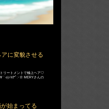
ヘアに変貌させる
ントリートメントで極上ヘア♡
)ﾉｫｵ*ﾟ:･☆ MERYさんの
画が始まってる