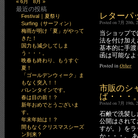
« 6月
8月 »
最近の投稿
レターパ
Festival｜夏祭り
Posted on 7月 20th, 
Surfing（サーフィン）
梅雨が明け「夏」がやって
当ショップで
きた！
法を付け加え
国力も減少してしま
基本的に手渡
う・・・。
函は可能なよ
晩春も終わり、もうすぐ
Posted in
Other
夏！
「ゴールデンウィーク」ま
もなく突入！！
市販のシ
バレンタインです。
ば・・・
春は目の前！？
Posted on 7月 19th, 
新年おめでとうございま
す。
石鹸で洗髪した
年末年始は！？
公開はされて
間もなくクリスマスシーズ
すが。）をラ
ン到来？
か・・・。 あ